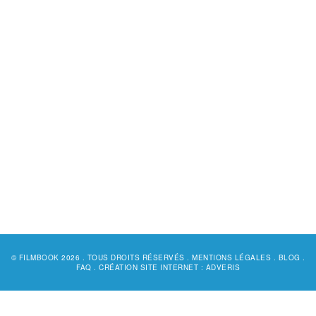
© FILMBOOK 2026 . TOUS DROITS RÉSERVÉS .
MENTIONS LÉGALES
.
BLOG
.
FAQ
.
CRÉATION SITE INTERNET : ADVERIS